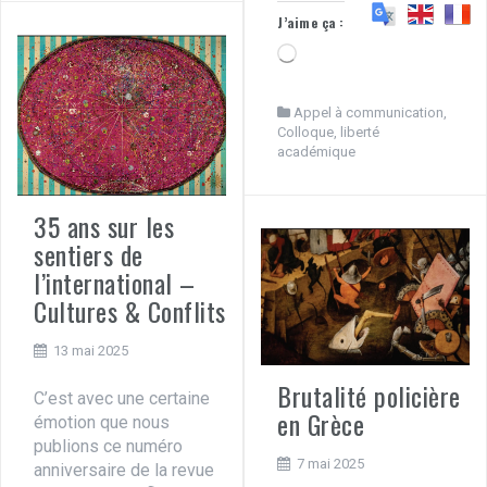
J’aime ça :
Chargement…
Appel à communication
,
Colloque
,
liberté
académique
35 ans sur les
sentiers de
l’international –
Cultures & Conflits
13 mai 2025
Brutalité policière
C’est avec une certaine
en Grèce
émotion que nous
publions ce numéro
7 mai 2025
anniversaire de la revue