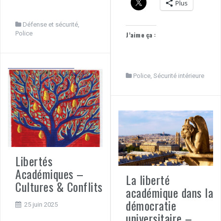
Plus
Défense et sécurité
,
Police
J’aime ça :
Police
,
Sécurité intérieure
Libertés
Académiques –
La liberté
Cultures & Conflits
académique dans la
démocratie
25 juin 2025
universitaire –