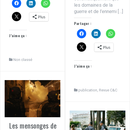
les domaines de la
guerre et de l’ennemi […]
Plus
Partager :
J’aime ça :
Plus
Non classé
J’aime ça :
publication
,
Revue C&C
Les mensonges de