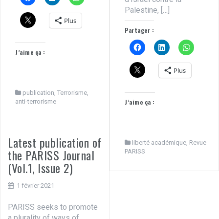
Palestine, […]
Plus
Partager :
J’aime ça :
Plus
publication
,
Terrorisme,
anti-terrorisme
J’aime ça :
Latest publication of
liberté académique
,
Revue
the PARISS Journal
PARISS
(Vol.1, Issue 2)
1 février 2021
PARISS seeks to promote
a plurality of ways of