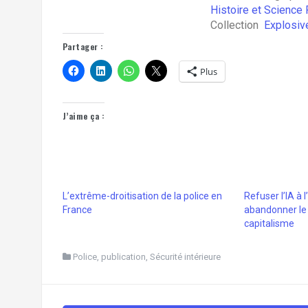
Histoire et Science 
Collection
Explosive
Partager :
Plus
J’aime ça :
L’extrême-droitisation de la police en
Refuser l’IA à l
France
abandonner le 
capitalisme
Police
,
publication
,
Sécurité intérieure