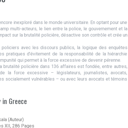
 encore inexploré dans le monde universitaire. En optant pour une
amp multi-acteurs, le lien entre la police, le gouvernement et la
act sur la brutalité policière, désactive son contrôle et crée un
oliciers avec les discours publics, la logique des enquêtes
les pratiques d’évitement de la responsabilité de la hiérarchie
impunité qui permet à la force excessive de devenir pérenne.
a brutalité policière dans 136 affaires est fondée, entre autres,
 la force excessive – législateurs, journalistes, avocats,
pes socialement vulnérables – ou avec leurs avocats et témoins
y in Greece
ala (Auteur)
s XII, 286 Pages