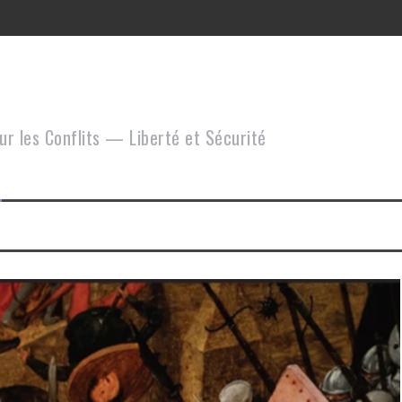
onflits
onal – Cultures & Conflits
ur les Conflits — Liberté et Sécurité
2026