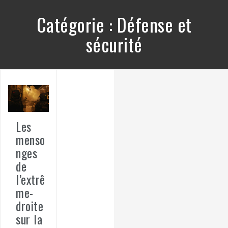
Catégorie :
Défense et
sécurité
Les
menso
nges
de
l’extrê
me-
droite
sur la