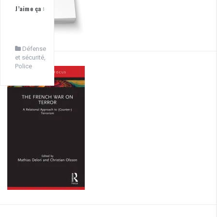
J’aime ça :
Défense
et sécurité
,
Police