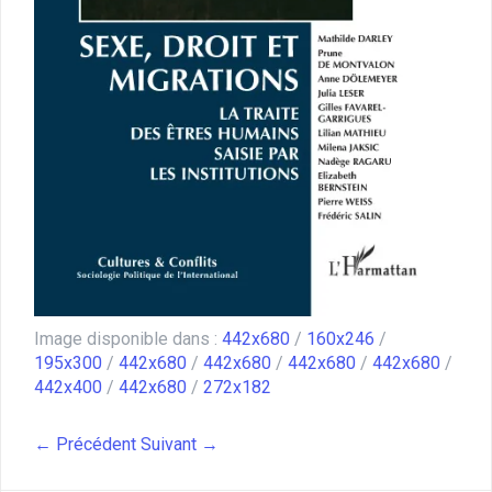
Image disponible dans :
442x680
/
160x246
/
195x300
/
442x680
/
442x680
/
442x680
/
442x680
/
442x400
/
442x680
/
272x182
← Précédent
Suivant →