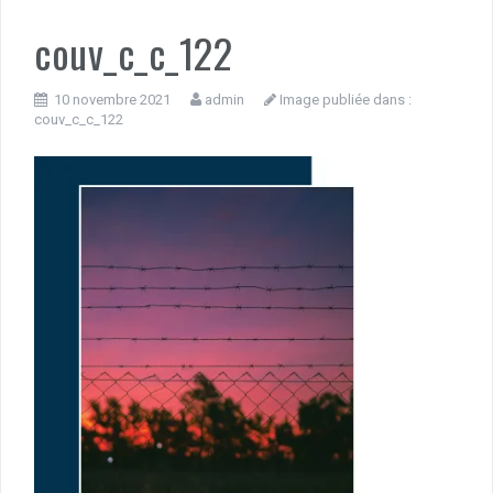
couv_c_c_122
10 novembre 2021
admin
Image publiée dans :
couv_c_c_122